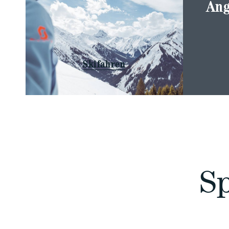
Ang
Skifahren
Sp