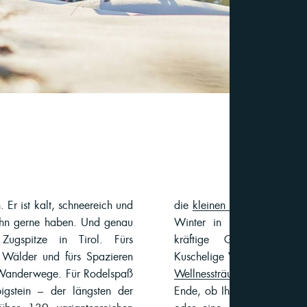
. Er ist kalt, schneereich und
die
kleinen Zugspitz-Urlaube
ihn gerne haben. Und genau
Winter in Lermoos hat auc
 Zugspitze in Tirol. Fürs
kräftige Genusskulinarik
Wälder und fürs Spazieren
Kuschelige Vormittage unte
 Wanderwege. Für Rodelspaß
Wellnessträume
in Ihrem Ap
gstein – der längsten der
Ende, ob Ihr Winterurlaub 