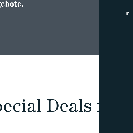
ebote.
in 
PUR. Pack
ecial Deals für 