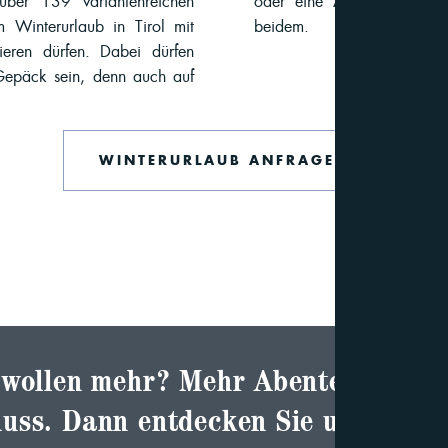
ber 139 variantenreichen
oder eine Abenteuergeschi
m Winterurlaub in Tirol mit
beidem.
eren dürfen. Dabei dürfen
 Gepäck sein, denn auch auf
WINTERURLAUB ANFRAGEN
 wollen mehr? Mehr Abenteuer. Me
uss. Dann entdecken Sie unsere