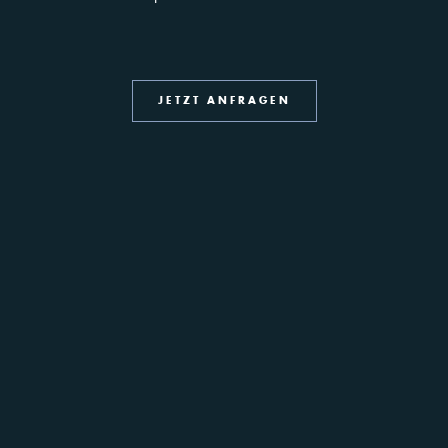
JETZT ANFRAGEN
Wasserspaß
Apartments genauso groß wie