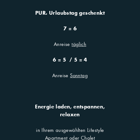
Sommerrodelbahn in Biberwier geht es für
Mutige rasant über 1.300 Meter den Berg
PUR. Urlaubstag geschenkt
hinunter.
Panoramabad Lermoos
. Mit 7.000
7 = 6
Quadratmetern Fläche, einer Wasserrutsche
und Breitwasserrutsche können Sie im
Anreise
täglich
Schwimmbad Sonne und Erfrischung im
angenehmen 26° C warmen Wasser tanken.
6 = 5 / 5 = 4
Hier gibt’s auch Monster … Monsterroller
Anreise
Sonntag
besser gesagt. Wer einmal was Neues
ausprobieren möchte, kann sich mit den
Monsterrollern oder Mountaincarts in Biberwier
auf den Weg machen.
Energie laden, entspannen,
relaxen
in Ihrem ausgewählten Lifestyle
FAMILIENURLAUB BUCHEN
Apartment oder Chalet