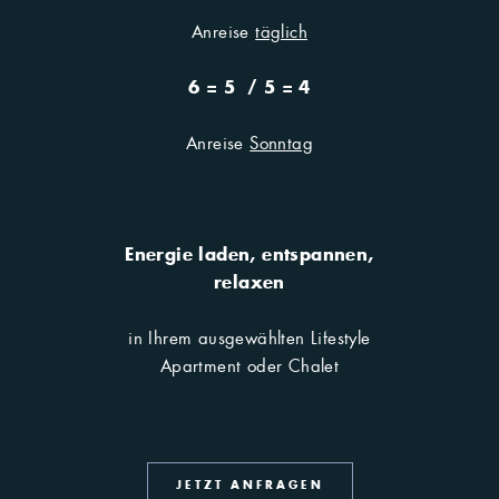
Anreise
täglich
Apartments entdecken
6 = 5 / 5 = 4
Anreise
Sonntag
Sie wollen mehr? Mehr
Abenteuer. Mehr Genuss.
Energie laden, entspannen,
Dann entdecken Sie unsere
relaxen
Angebote.
in Ihrem ausgewählten Lifestyle
Apartment oder Chalet
PUR. Packages
JETZT ANFRAGEN