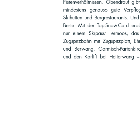
Pistenverhältnissen. Obendrauf gib
Ski oder Ihr Snowboard. Ihr P
mindestens genauso gute Verpfle
Apartmenthotel in Lermoos sind e
Skihütten und Bergrestaurants. Und 
zum Skigebiet Grubigstein. Direkt 
Beste: Mit der Top-Snow-Card erob
der kostenlose Regionalbus, der Si
nur einem Skipass: Lermoos, das 
rund um die Zugspitze bringt. Zudem
Zugspitzbahn mit Zugspitzplatt, Eh
Rabatt beim Skiverleih Sport Mad
und Berwang, Garmisch-Partenkir
und den Karlift bei Heiterwang –