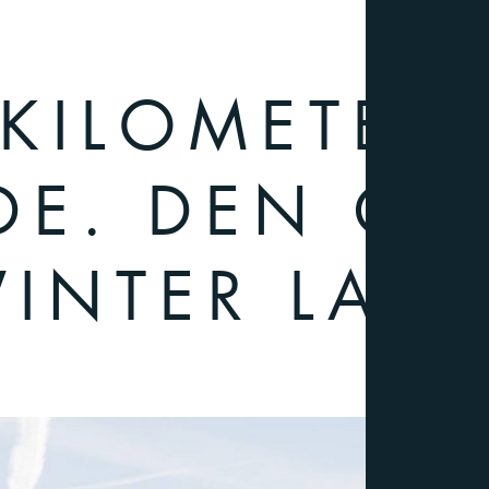
 KILOMETER 
DE. DEN G
INTER LAN