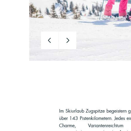
Im Skiurlaub Zugspitze begeistern g
Skiurlaub an der Zugspitze! Auß
über 143 Pistenkilometern. Jedes ei
Skiurlaub Zugspitze familienfreund
Charme, Variantenreichtum
Skischulen und Verleihstationen so