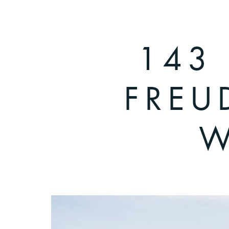
143
FREU
W