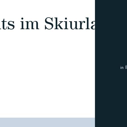
hts im Skiurlaub
in 