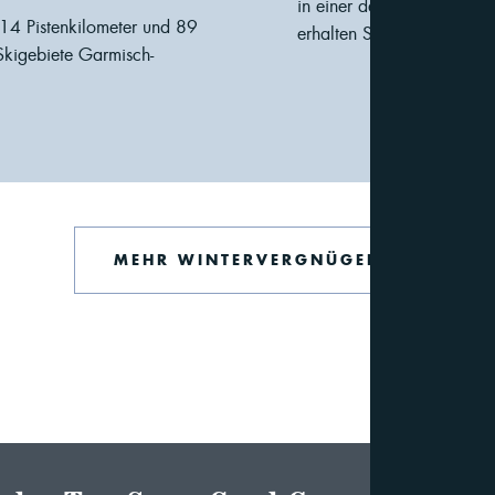
in einer der Hütten in den
14 Pistenkilometer und 89
erhalten Sie natürlich an 
 Skigebiete Garmisch-
MEHR WINTERVERGNÜGEN