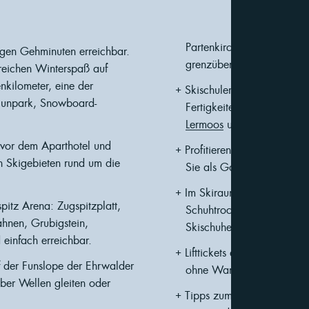
Partenkirchen, Mittenwald
nigen Gehminuten erreichbar.
grenzüberschreitenden Ski
reichen Winterspaß auf
kilometer, eine der
Skischulen für Anfänger jed
 Funpark, Snowboard-
Fertigkeiten auf Skiern u
Lermoos
und in allen Skig
t vor dem Aparthotel und
Profitieren Sie von unsere
n Skigebieten rund um die
Sie als Gast im PUR. Apar
Im Skiraum lagern Sie beq
spitz Arena: Zugspitzplatt,
Schuhtrockner können Sie
hnen, Grubigstein,
Skischuhe steigen.
einfach erreichbar.
Lifttickets erhalten Sie dir
 der Funslope der Ehrwalder
ohne Wartezeit an der Lift
ber Wellen gleiten oder
Tipps zum perfekten Skit