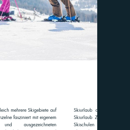
leich mehrere Skigebiete auf
erdem finden Sie in Ihrem
nzelne fasziniert mit eigenem
liche Angebote, erstklassige
 und ausgezeichneten
wie Spitzen-Service für Ihre