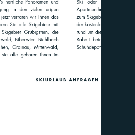
t’s herrliche Panoramen und
UR.-Vorteil: Von unserem
gung in den vielen urigen
s nur wenige Gehminuten bis
jetzt verraten wir Ihnen das
vor dem Hotel hält außerdem
ern Sie alle Skigebiete mit
e bequem zu den Skigebieten
Skigebiet Grubigstein, die
 gibt’s für all unsere Gäste
rwald, Biberwier, Bichlbach
er und ein gratis Ski- und
chen, Grainau, Mittenwald,
Schuhdepot.
 sie alle gehören Ihnen im
SKIURLAUB ANFRAGEN